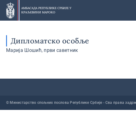
Прескочи
на
АМБАСАДА РЕПУБЛИКЕ СРБИЈЕ У
КРАЉЕВИНИ МАРОКО
главни
део
Дипломатско особље
Марија Шошић, први саветник
© Министарство спољних послова Републике Србије - Сва права задр