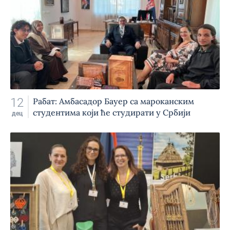
12
Рабат: Амбасадор Бауер са мароканским
студентима који ће студирати у Србији
дец