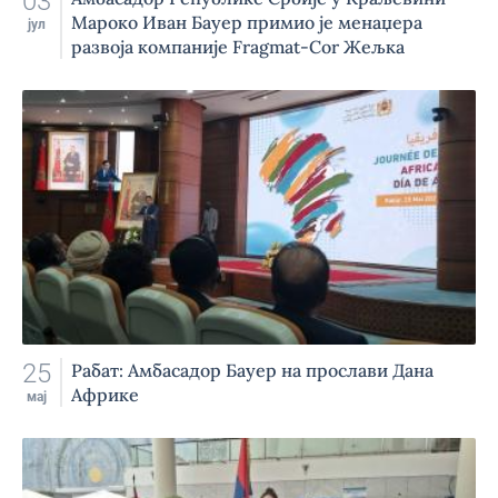
03
Мароко Иван Бауер примио је менаџера
јул
развоја компаније Fragmat-Cor Жељка
Кривошију и директорку компаније
BakersLake Advisory Фатин Мабкут, поводом
успостављања сарадње ове две компаније.
25
Рабат: Амбасадор Бауер на прослави Дана
Африке
мај