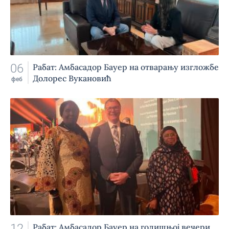
06
Рабат: Амбасадор Бауер на отварању изгложбе
Долорес Вукановић
феб
12
Рабат: Амбасадор Бауер на годишњој вечери