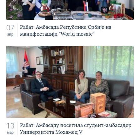
07
Рабат: Амбасада Републике Србије на
манифестацији ”World mosaic”
апр
13
Рабат: Амбасаду посетила студент-амбасадор
Универзитета Мохамед V
мар