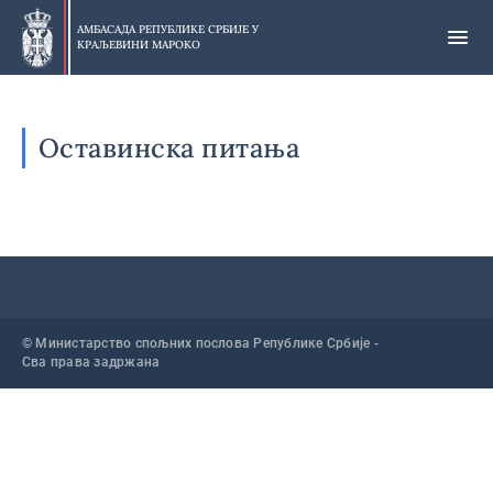
Прескочи
на
АМБАСАДА РЕПУБЛИКЕ СРБИЈЕ У
КРАЉЕВИНИ МАРОКО
главни
део
Оставинска питања
© Министарство спољних послова Републике Србије -
Сва права задржана