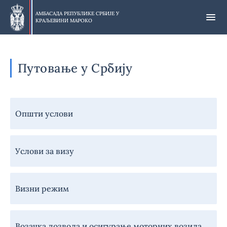
Прескочи
на
АМБАСАДА РЕПУБЛИКЕ СРБИЈЕ У
КРАЉЕВИНИ МАРОКО
главни
део
Путовање у Србију
Навигација
Општи услови
-
Грађани
-
Услови за визу
Путовање
у
Србију
Визни режим
Возачка дозвола и осигурање моторних возила