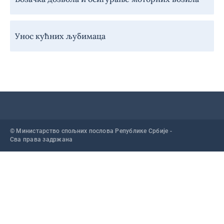
Унос кућних љубимаца
© Министарство спољних послова Републике Србије -
Сва права задржана