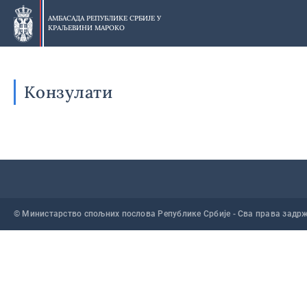
Прескочи
на
АМБАСАДА РЕПУБЛИКЕ СРБИЈЕ У
КРАЉЕВИНИ МАРОКО
главни
део
Конзулати
© Министарство спољних послова Републике Србије - Сва права задр