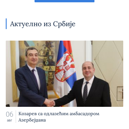
Актуелно из Србије
06
Козарев са одлазећим амбасадором
Азербејџана
авг