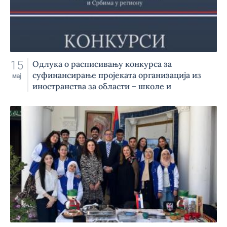
15
Одлука о расписивању конкурса за
суфинансирање пројеката организација из
мај
иностранства за области – школе и
комуникације бр. 202-1/30-2026/01 донета је
13. маја 2026. године.