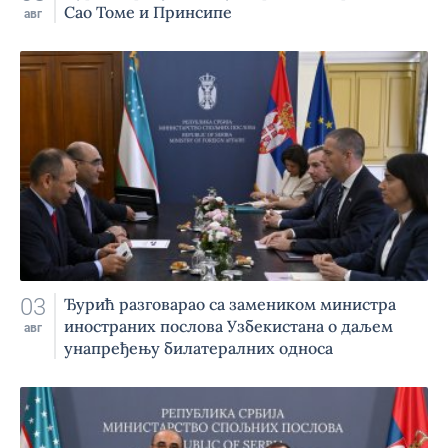
Сао Томе и Принсипе
авг
03
Ђурић разговарао са замеником министра
иностраних послова Узбекистана о даљем
авг
унапређењу билатералних односа