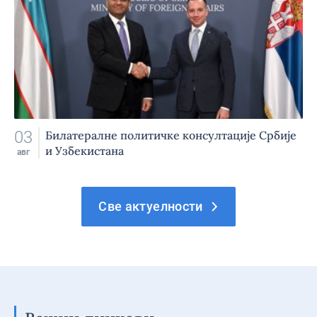
03
Билатералне политичке консултације Србије
и Узбекистана
авг
Све актуелности