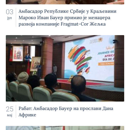
03
Амбасадор Републике Србије у Краљевини
Мароко Иван Бауер примио је менаџера
јул
развоја компаније Fragmat-Cor Жељка
Кривошију и директорку компаније
BakersLake Advisory Фатин Мабкут, поводом
успостављања сарадње ове две компаније.
25
Рабат: Амбасадор Бауер на прослави Дана
Африке
мај