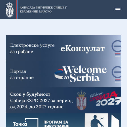
Прескочи
на
АМБАСАДА РЕПУБЛИКЕ СРБИЈЕ У
КРАЉЕВИНИ МАРОКО
главни
део
Електронске услуге
за грађане
Портал
за странце
Скок у будућност
Србија EXPO 2027 за период
од 2024. до 2027. године