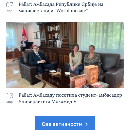
07
Рабат: Амбасада Републике Србије на
манифестацији ”World mosaic”
апр
13
Рабат: Амбасаду посетила студент-амбасадор
Универзитета Мохамед V
мар
Све активности