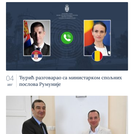
04
Ђурић разговарао са министарком спољних
послова Румуније
авг