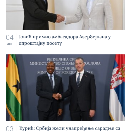
04
Jовић примио амбасадора Азербејџана у
опроштајну посету
авг
03
Ђурић: Србија жели унапређење сарадње са